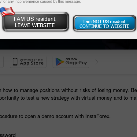
ing on
y for any inconvenience caused by this message.
Deposite dinero
Retire dinero
 how to manage positions without risks of losing money. Be
ortunity to test a new strategy with virtual money and to mak
procedure to open a demo account with InstaForex.
assword