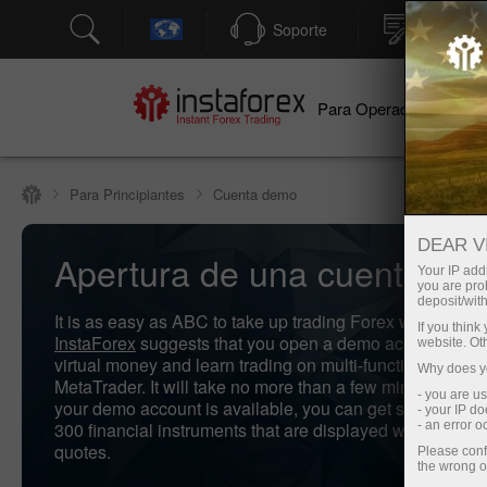
Soporte
Apertura
Para Operadores
Par
Para Principiantes
Cuenta demo
DEAR V
Apertura de una cuenta de
Your IP addr
you are proh
deposit/with
It is as easy as ABC to take up trading Forex with no risks
If you thin
InstaForex
suggests that you open a demo account depo
website. Ot
virtual money and learn trading on multi-functional tradi
Why does yo
MetaTrader. It will take no more than a few minutes. As 
- you are u
your demo account is available, you can get started trad
- your IP d
300 financial instruments that are displayed with online
- an error 
quotes.
Please conf
the wrong o