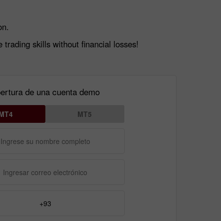
on.
rading skills without financial losses!
ertura de una cuenta demo
MT4
MT5