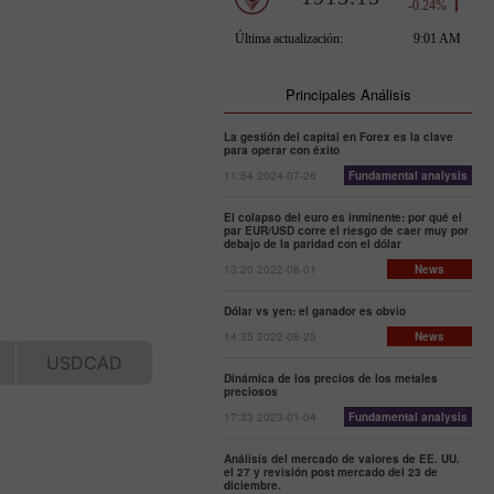
Principales Análisis
La gestión del capital en Forex es la clave
para operar con éxito
11:54 2024-07-26
Fundamental analysis
El colapso del euro es inminente: por qué el
par EUR/USD corre el riesgo de caer muy por
debajo de la paridad con el dólar
13:20 2022-08-01
News
Dólar vs yen: el ganador es obvio
14:35 2022-08-25
News
Dinámica de los precios de los metales
preciosos
17:33 2023-01-04
Fundamental analysis
Análisis del mercado de valores de EE. UU.
el 27 y revisión post mercado del 23 de
diciembre.