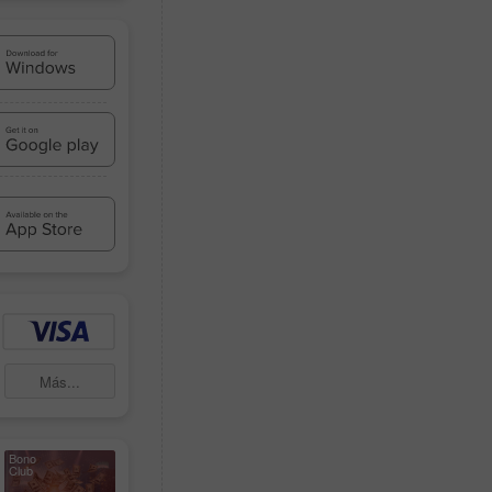
Más...
Bono
Club