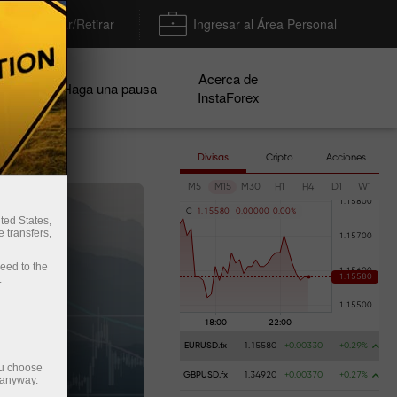
Depositar/Retirar
Ingresar al Área Personal
Acerca de
ñas
Haga una pausa
InstaForex
Divisas
Cripto
Acciones
M5
M15
M30
H1
H4
D1
W1
C
1
.
1
5
5
8
0
0
.
0
0
0
0
0
0
.
0
0
%
ted States,
 transfers,
ceed to the
.
EURUSD.fx
1.15580
+0.00330
+0.29%
ou choose
GBPUSD.fx
1.34920
+0.00370
+0.27%
 anyway.