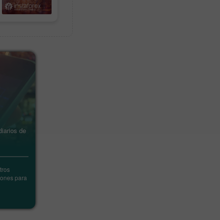
Calendario
Económico
iarios de
El calendario de Forex le presenta
los próximos eventos en los
mercados financieros
tros
Descubra qué eventos, datos
iones para
macroeconómicos, y otra información
con influencia sobre el mercado están
previstos en un futuro próximo