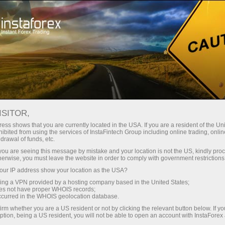
 instantánea de la cuenta
Plataforma comercial
a Principiantes
Para Inversionistas
Para Socios
Campa
ISITOR,
mo
ess shows that you are currently located in the USA. If you are a resident of the Uni
ibited from using the services of InstaFintech Group including online trading, online
drawal of funds, etc.
 at all.
k you are seeing this message by mistake and your location is not the US, kindly pro
sited with
herwise, you must leave the website in order to comply with government restrictions
ng platform
ur IP address show your location as the USA?
soon as
sing a VPN provided by a hosting company based in the United States;
ing over
oes not have proper WHOIS records;
 market
occurred in the WHOIS geolocation database.
irm whether you are a US resident or not by clicking the relevant button below. If y
ption, being a US resident, you will not be able to open an account with InstaForex