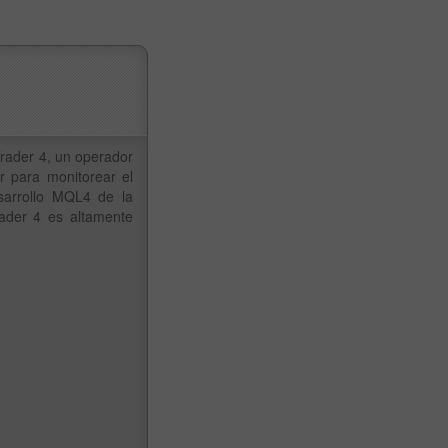
rader 4, un operador
r para monitorear el
esarrollo MQL4 de la
ader 4 es altamente