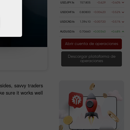
USDJPY.fx
157.805
-0.629
-0.40%
USDCHF.fx
0.80800
-0.00420
-0.52%
USDCAD.fx
1.39410
-0.00720
-0.51%
AUDUSD.fx
0.70660
+0.00340
+0.48%
Abrir cuenta de operaciones
Descargar plataforma de
operaciones
sides, savvy traders
e sure it works well