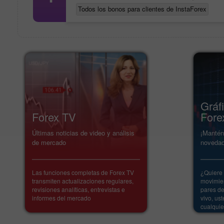
Todos los bonos para clientes de InstaForex
Gráf
Forex TV
Fore
Últimas noticias de video y análisis
¡Mantén
de mercado
novedad
Las funciones completas de Forex TV
¿Quiere 
transmiten actualizaciones regulares,
movimien
revisiones analíticas, entrevistas e
pares de
informes del mercado
vivo, us
cualqui