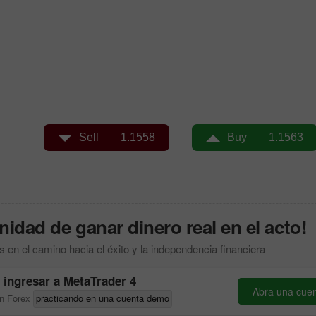
Abrir una Cuenta
Abrir una Cuenta
de Demostración
Real
idad de ganar dinero real en el acto!
Abrir
Abrir
s en el camino hacia el éxito y la independencia financiera
 ingresar a
MetaTrader 4
Abra una cuen
en Forex
practicando en una cuenta demo