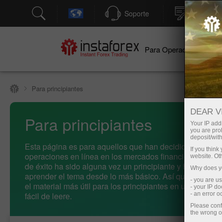
Soporte
Apertura
Para Operadores
Par
Para principiantes
DEAR V
Para principiantes
Your IP addr
you are proh
deposit/with
Esta página es para aquellos que han decidido dedicars
If you thin
operaciones en línea en los mercados financieros. Todo
website. Ot
de éxito ha sido alguna vez un principiante y ha empez
Why does yo
aprender el tema desde lo más básico. Así que hemos r
- you are u
el material más útil para los principiantes en un format
- your IP d
fácil de leerе.
- an error 
Please conf
the wrong o