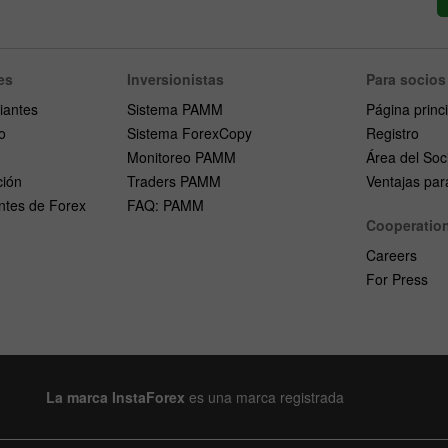
es
Inversionistas
Para socios
iantes
Sistema PAMM
Página princ
o
Sistema ForexCopy
Registro
Monitoreo PAMM
Área del Soc
ción
Traders PAMM
Ventajas para
ntes de Forex
FAQ: PAMM
Cooperatio
Careers
For Press
La marca InstaForex
es una marca registrada