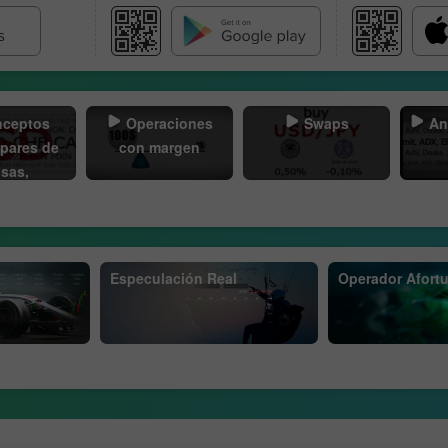
ceptos
Operaciones
Swaps
An
 pares de
con margen
isas,
ciones,
read
Especulación Real
Operador Afort