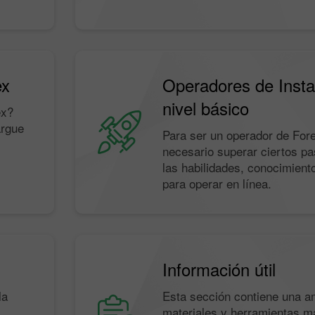
ex
Operadores de Inst
nivel básico
ex?
argue
Para ser un operador de For
necesario superar ciertos pa
las habilidades, conocimient
para operar en línea.
Información útil
la
Esta sección contiene una a
materiales y herramientas má