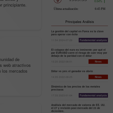
r principiante.
Principales Análisis
La gestión del capital en Forex es la clave
para operar con éxito
11:54 2024-07-26
Fundamental analysis
El colapso del euro es inminente: por qué el
par EUR/USD corre el riesgo de caer muy por
debajo de la paridad con el dólar
munidad de
13:20 2022-08-01
News
s web atractivos
n los mercados
Dólar vs yen: el ganador es obvio
14:35 2022-08-25
News
Dinámica de los precios de los metales
preciosos
17:33 2023-01-04
Fundamental analysis
Análisis del mercado de valores de EE. UU.
el 27 y revisión post mercado del 23 de
diciembre.