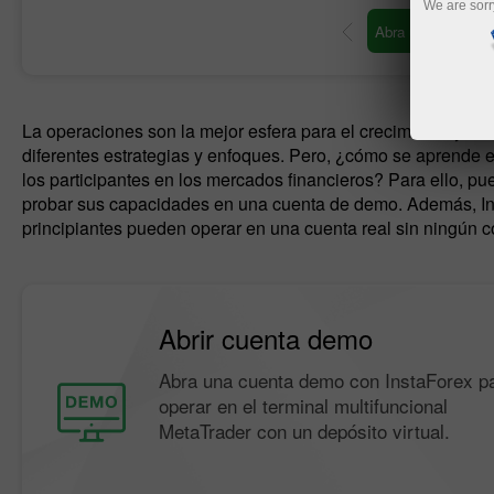
We are sorr
Abra una cuenta de o
La operaciones son la mejor esfera para el crecimiento y el d
diferentes estrategias y enfoques. Pero, ¿cómo se aprende e
los participantes en los mercados financieros? Para ello, pued
probar sus capacidades en una cuenta de demo. Además, Inst
principiantes pueden operar en una cuenta real sin ningún c
Abrir cuenta demo
Abra una cuenta demo con InstaForex p
operar en el terminal multifuncional
MetaTrader con un depósito virtual.