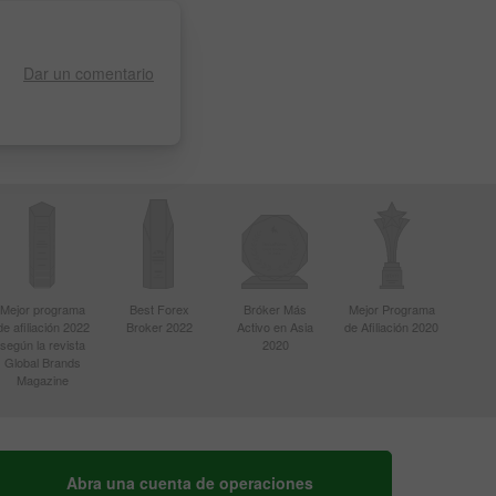
Dar un comentario
Mejor programa
Best Forex
Bróker Más
Mejor Programa
de afiliación 2022
Broker 2022
Activo en Asia
de Afiliación 2020
según la revista
2020
Global Brands
Magazine
Abra una cuenta de operaciones