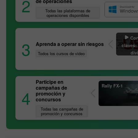
2
de operaciones
Todas las plataformas de
operaciones disponibles
técnico
Contratos de
Información
Con
3
Aprenda a operar sin riesgos
futuros
detallada de los
claves:
pares de divisas
div
Todos los cursos de video
cotiza
sp
Participe en
taForex
Gran Carrera de InstaForex
Rally FX-1
campañas de
4
promoción y
concursos
Todas las campañas de
promoción y concursos