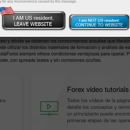
y for any inconvenience caused by this message.
peraciones
Abra una cuenta demo
esarrollo personal. Operar con instrumentos financieros le obliga
sto y dónde se obtienen los conocimientos actuales que literal
e utilizar los distintos materiales de formación y análisis de es
aForex siempre ofrece condiciones ventajosas para operar. Por 
oste, con spreads leales y sin comisiones ocultas.
Forex video tutorials
ara
Todos los vídeos de la págin
detalle los conceptos y térm
un principiante puede encontr
primeras etapas de las oper