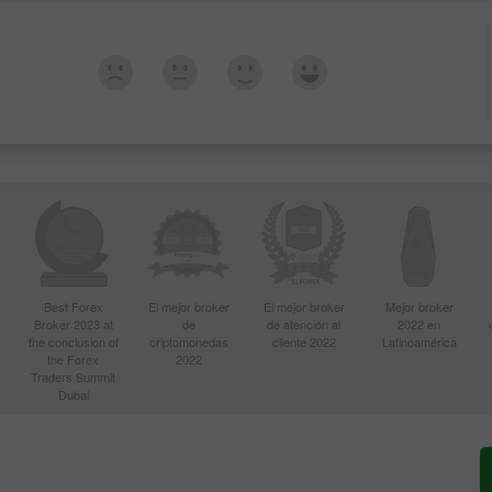
Best Forex
El mejor broker
El mejor broker
Mejor broker
Broker 2023 at
de
de atención al
2022 en
the conclusion of
criptomonedas
cliente 2022
Latinoamérica
the Forex
2022
Traders Summit
Dubai