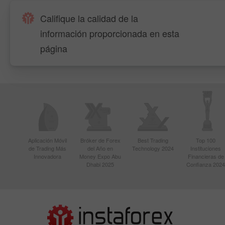
Califique la calidad de la
información proporcionada en esta
página
Aplicación Móvil
Bróker de Forex
Best Trading
Top 100
de Trading Más
del Año en
Technology 2024
Instituciones
Innovadora
Money Expo Abu
Financieras de
Dhabi 2025
Confianza 2024