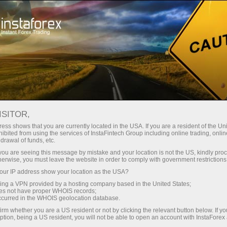
 instantánea de la cuenta
Plataforma comercial
a Principiantes
Para Inversionistas
Para Socios
Campa
ISITOR,
ess shows that you are currently located in the USA. If you are a resident of the Uni
ibited from using the services of InstaFintech Group including online trading, online
drawal of funds, etc.
e a las
k you are seeing this message by mistake and your location is not the US, kindly pro
 operador
herwise, you must leave the website in order to comply with government restrictions
ado a
ur IP address show your location as the USA?
ecopilado
sing a VPN provided by a hosting company based in the United States;
o cómodo y
oes not have proper WHOIS records;
occurred in the WHOIS geolocation database.
irm whether you are a US resident or not by clicking the relevant button below. If y
ption, being a US resident, you will not be able to open an account with InstaForex