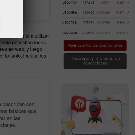
USDJPY.fx
157.563
-0.871
-0.55%
Deposite diner
USDCHF.fx
0.80760
-0.00460
-0.57%
USDCAD.fx
1.39370
-0.00760
-0.54%
AUDUSD.fx
0.70670
+0.00350
+0.50%
 literalmente a utilizar
mente necesitan todos
Abrir cuenta de operaciones
te sitio web, y luego
lo tanto, incluso los
Descargar plataforma de
operaciones
a describen con
inos básicos que
ar en las
aciones.