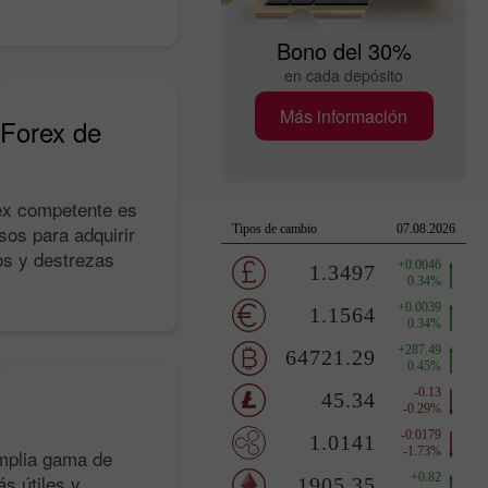
Bono del 30%
en cada depósito
Más información
aForex de
ex competente es
sos para adquirir
os y destrezas
mplia gama de
s útiles y