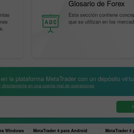
Glosario de Forex
untas
Esta sección contiene conce
ones
que se utilizan en los mercad
s.
n la plataforma MetaTrader con un depósito virtu
Abrir una Cuenta
Abrir una Cuenta
 directamente en una cuenta real de operaciones
de Demostración
Real
Abrir
Abrir
R
ara Windows
MetaTrader 4 para Android
MetaTrader 4 