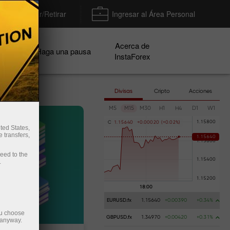
Depositar/Retirar
Ingresar al Área Personal
Acerca de
ñas
Haga una pausa
InstaForex
Divisas
Cripto
Acciones
M5
M15
M30
H1
H4
D1
W1
C
1
.
1
5
6
4
0
+
0
.
0
0
0
2
0
(
+
0
.
0
2
%
)
ted States,
 transfers,
ceed to the
.
EURUSD.fx
1.15640
+0.00390
+0.34%
ou choose
GBPUSD.fx
1.34970
+0.00420
+0.31%
 anyway.