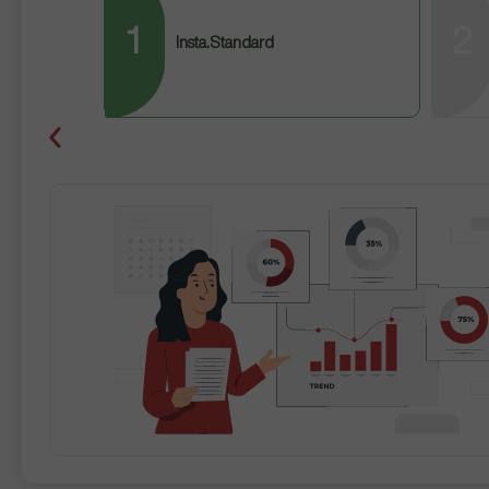
1
2
Insta.Standard