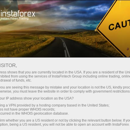
ra instantánea de la cuenta
Plataforma comercial
a Principiantes
Para Inversionistas
Para Socios
Campa
ISITOR,
ess shows that you are currently located in the USA. If you are a resident of the Uni
ibited from using the services of InstaFintech Group including online trading, online
drawal of funds, etc.
k you are seeing this message by mistake and your location is not the US, kindly pro
herwise, you must leave the website in order to comply with government restrictions
ur IP address show your location as the USA?
sing a VPN provided by a hosting company based in the United States;
oes not have proper WHOIS records;
occurred in the WHOIS geolocation database.
irm whether you are a US resident or not by clicking the relevant button below. If y
ption, being a US resident, you will not be able to open an account with InstaForex