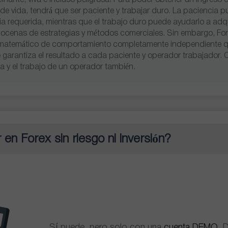
inante, viva e incluso peligrosa! Para poder obtener un ingreso 
de vida, tendrá que ser paciente y trabajar duro. La paciencia p
a requerida, mientras que el trabajo duro puede ayudarlo a adqu
ocenas de estrategias y métodos comerciales. Sin embargo, For
 matemático de comportamiento completamente independiente qu
e garantiza el resultado a cada paciente y operador trabajador. 
 y el trabajo de un operador también.
en Forex sin riesgo ni inversión?
Sí puede, pero solo con una
cuenta DEMO
. 