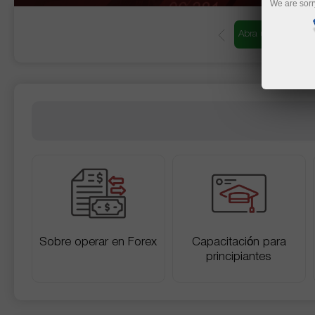
We are sorr
Abra una cuenta d
Sobre operar en Forex
Capacitación para
principiantes