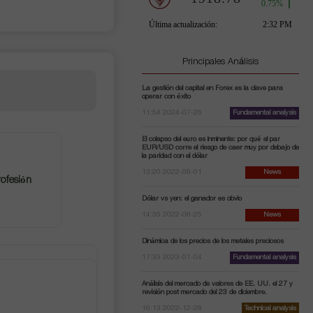
Principales Análisis
La gestión del capital en Forex es la clave para
operar con éxito
11:54 2024-07-26
Fundamental analysis
El colapso del euro es inminente: por qué el par
EUR/USD corre el riesgo de caer muy por debajo de
la paridad con el dólar
13:20 2022-08-01
News
ofesión
Dólar vs yen: el ganador es obvio
14:35 2022-08-25
News
Dinámica de los precios de los metales preciosos
17:33 2023-01-04
Fundamental analysis
Análisis del mercado de valores de EE. UU. el 27 y
revisión post mercado del 23 de diciembre.
16:13 2022-12-28
Technical analysis