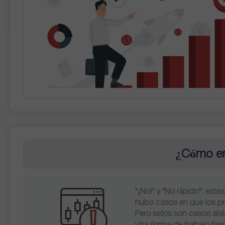
¿Cómo em
"¡No!" y "No rápido": est
hubo casos en que los pr
Pero estos son casos aisl