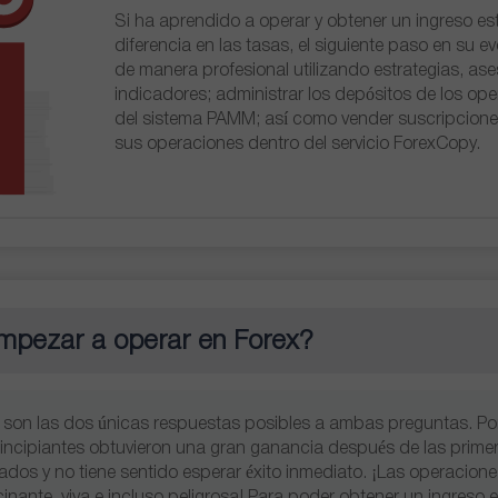
Si ha aprendido a operar y obtener un ingreso est
diferencia en las tasas, el siguiente paso en su e
de manera profesional utilizando estrategias, ase
indicadores; administrar los depósitos de los op
del sistema PAMM; así como vender suscripcione
sus operaciones dentro del servicio ForexCopy.
Abrir una Cuenta
Abrir una Cuenta
de Demostración
Real
pezar a operar en Forex?
Abrir
Abrir
as son las dos únicas respuestas posibles a ambas preguntas. Po
incipiantes obtuvieron una gran ganancia después de las prime
ados y no tiene sentido esperar éxito inmediato. ¡Las operacione