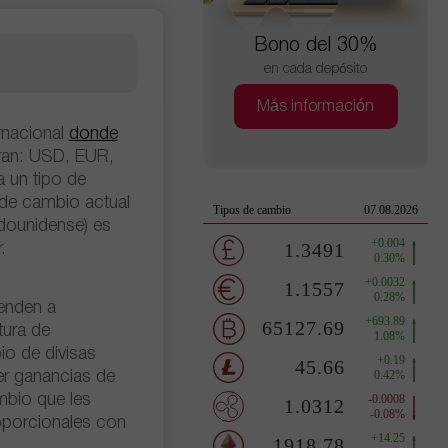
Bono del 30%
en cada depósito
Más información
rnacional
donde
ran: USD, EUR,
a un tipo de
 de cambio actual
adounidense) es
.
ienden a
tura de
io de divisas
er ganancias de
ambio que les
oporcionales con