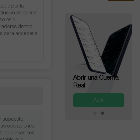
able por la
volución es operar
sores e
eradores dentro
s para acceder a
Abrir una Cuenta
Abrir una Cuenta
de Demostración
Real
Abrir
Abrir
r supuesto,
ras operaciones.
s de divisas son