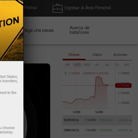
Depositar/Retirar
Ingresar al Área Personal
Acerca de
Haga una pausa
ñas
InstaForex
Divisas
Cripto
Acciones
M5
M15
M30
H1
H4
D1
W1
C
1
.
1
5
5
6
0
-
0
.
0
0
0
1
0
(
-
0
.
0
1
%
)
ted States,
 transfers,
ceed to the
.
EURUSD.fx
1.15590
+0.00340
+0.30%
ou choose
GBPUSD.fx
1.34980
+0.00430
+0.32%
 anyway.