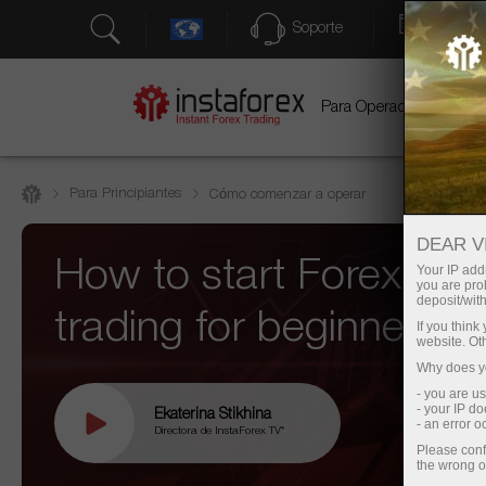
Soporte
Apertu
Para Operadores
Par
Para Principiantes
Cómo comenzar a operar
DEAR V
How to start Forex
Your IP addr
you are proh
deposit/with
trading for beginners
If you thin
website. Ot
Why does yo
- you are u
- your IP d
Ekaterina Stikhina
- an error 
Directora de InstaForex TV*
Please conf
the wrong o