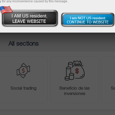
y for any inconvenience caused by this message.
e operaciones
Abra una cuenta demo
All sections
Social trading
Beneficio de las
So
inversiones