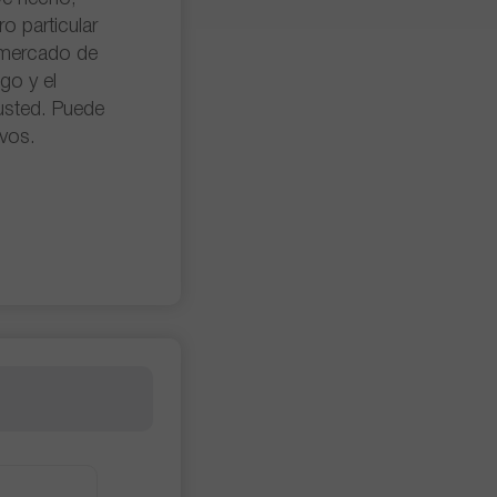
o particular
l mercado de
sgo y el
usted. Puede
vos.