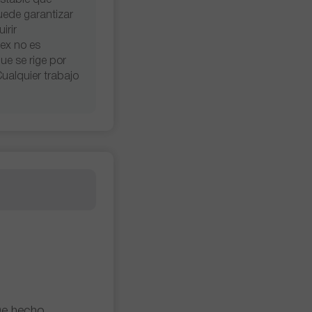
estable que
uede garantizar
irir
ex no es
e se rige por
Cualquier trabajo
De hecho,