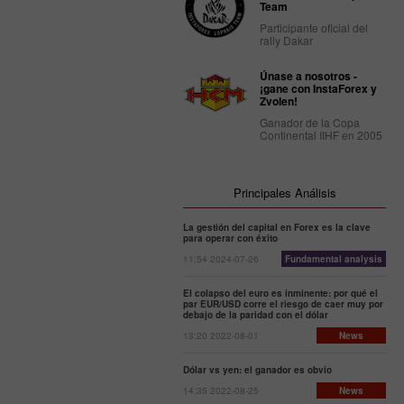
Team
Participante oficial del
rally Dakar
Únase a nosotros -
¡gane con InstaForex y
Zvolen!
Ganador de la Copa
Continental IIHF en 2005
Principales Análisis
La gestión del capital en Forex es la clave
para operar con éxito
11:54 2024-07-26
Fundamental analysis
El colapso del euro es inminente: por qué el
par EUR/USD corre el riesgo de caer muy por
debajo de la paridad con el dólar
13:20 2022-08-01
News
Dólar vs yen: el ganador es obvio
14:35 2022-08-25
News