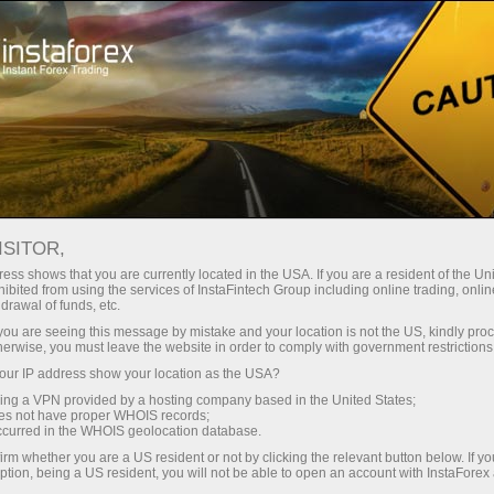
 instantánea de la cuenta
Plataforma comercial
a Principiantes
Para Inversionistas
Para Socios
Campa
ISITOR,
es
Abra una cuenta demo
ess shows that you are currently located in the USA. If you are a resident of the Uni
ibited from using the services of InstaFintech Group including online trading, online
drawal of funds, etc.
e se representa oficialmente a la compañía InstaForex. Us
k you are seeing this message by mistake and your location is not the US, kindly pro
herwise, you must leave the website in order to comply with government restrictions
listas le responderán a la brevedad posible.
ur IP address show your location as the USA?
sing a VPN provided by a hosting company based in the United States;
oes not have proper WHOIS records;
occurred in the WHOIS geolocation database.
irm whether you are a US resident or not by clicking the relevant button below. If y
 muy popular en España. Si estás interesado en el mercado e
ption, being a US resident, you will not be able to open an account with InstaForex