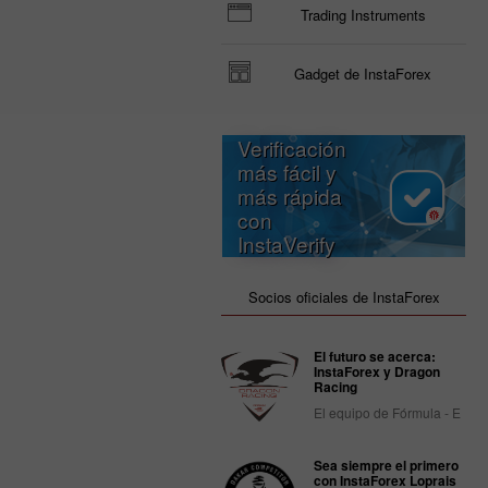
Trading Instruments
Gadget de InstaForex
Verificación
más fácil y
más rápida
con
InstaVerify
Socios oficiales de InstaForex
El futuro se acerca:
InstaForex y Dragon
Racing
El equipo de Fórmula - E
Sea siempre el primero
con InstaForex Loprais