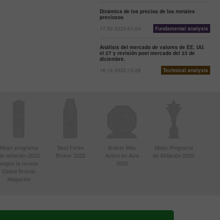
Dinámica de los precios de los metales
preciosos
17:33 2023-01-04
Fundamental analysis
Análisis del mercado de valores de EE. UU.
el 27 y revisión post mercado del 23 de
diciembre.
16:13 2022-12-28
Technical analysis
Mejor programa
Best Forex
Bróker Más
Mejor Programa
de afiliación 2022
Broker 2022
Activo en Asia
de Afiliación 2020
según la revista
2020
Global Brands
Magazine