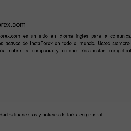
orex.com
aforex.com es un sitio en idioma inglés para la comunicac
tes activos de InstaForex en todo el mundo. Usted siempre
aria sobre la compañía y obtener respuestas competent
Bono de 30%
Depósito Afortunado
Bono del Club InstaForex
ades financieras y noticias de forex en general.