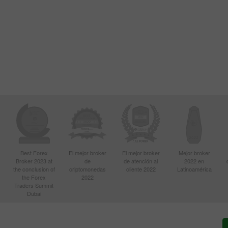
Best Forex
El mejor broker
El mejor broker
Mejor broker
Broker 2023 at
de
de atención al
2022 en
the conclusion of
criptomonedas
cliente 2022
Latinoamérica
the Forex
2022
Traders Summit
Dubai