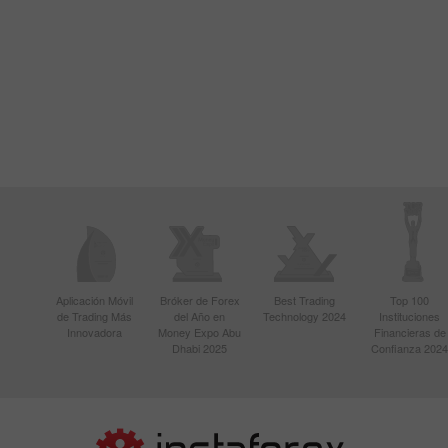
Aplicación Móvil
Bróker de Forex
Best Trading
Top 100
de Trading Más
del Año en
Technology 2024
Instituciones
Innovadora
Money Expo Abu
Financieras de
Dhabi 2025
Confianza 2024