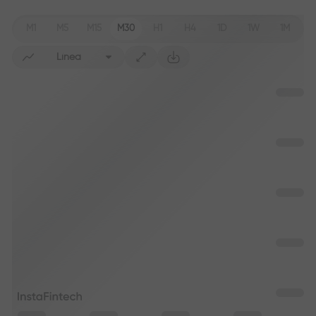
M1
M5
M15
M30
H1
H4
1D
1W
1M
Línea