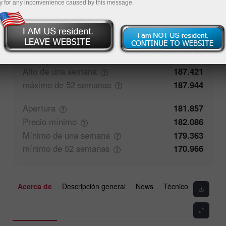
y for any inconvenience caused by this message.
50%
Comentarios de los operadores
50%
Cierre
181.858
Precio
máximo
182.631
Alto de una
semana
187.421
máximo de 52
semanas
187.944
Apertura
181.857
Precio
mínimo
182.086
Mínimo de una
semana
179.363
mínimo de 52
semanas
170.966
Acerca de
Descripción general
News
Técnico