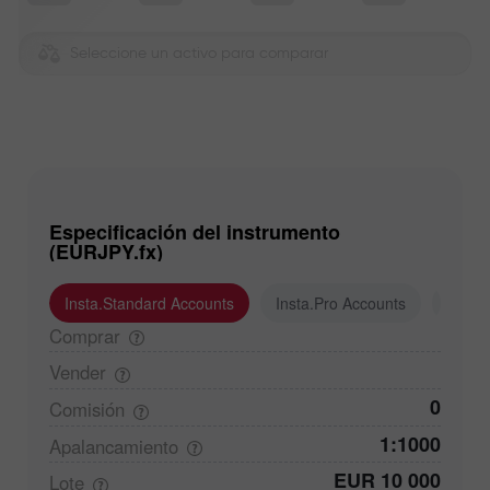
Seleccione un activo para comparar
Especificación del instrumento
(EURJPY.fx)
Insta.Standard Accounts
Insta.Pro Accounts
Insta
Comprar
Vender
0
Comisión
1:1000
Apalancamiento
EUR 10 000
Lote