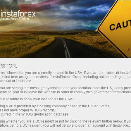
Para operadores
Condiciones comerciales
Instrumentos comerciales
EURJPY.FX
ISITOR,
ess shows that you are currently located in the USA. If you are a resident of the Uni
ibited from using the services of InstaFintech Group including online trading, online
EURJPY.fx
drawal of funds, etc.
k you are seeing this message by mistake and your location is not the US, kindly pro
herwise, you must leave the website in order to comply with government restrictions
182.601
(
%)
06 Aug 2026 17:02
ur IP address show your location as the USA?
sing a VPN provided by a hosting company based in the United States;
oes not have proper WHOIS records;
Comprar
Vender
occurred in the WHOIS geolocation database.
irm whether you are a US resident or not by clicking the relevant button below. If y
182.601
182.59
ption, being a US resident, you will not be able to open an account with InstaForex