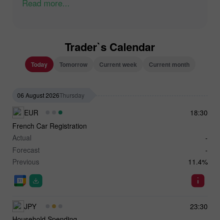
Read more...
Trader`s Calendar
Today
Tomorrow
Current week
Current month
06 August 2026
Thursday
EUR
18:30
French Car Registration
Actual
-
Forecast
-
Previous
11.4%
JPY
23:30
Household Spending