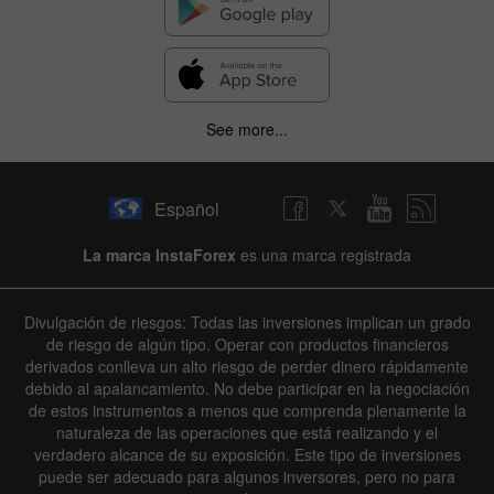
See more...
✕
Español
Hide chart
La marca InstaForex
es una marca registrada
6 August 2025 - 6 August 2026
|
|
1 year
/
2 years
/
3 years
/
4 years
Actual
Forecast
Previous
Line
Bar
Divulgación de riesgos: Todas las inversiones implican un grado
de riesgo de algún tipo. Operar con productos financieros
derivados conlleva un alto riesgo de perder dinero rápidamente
debido al apalancamiento. No debe participar en la negociación
de estos instrumentos a menos que comprenda plenamente la
naturaleza de las operaciones que está realizando y el
verdadero alcance de su exposición. Este tipo de inversiones
puede ser adecuado para algunos inversores, pero no para
Data not found