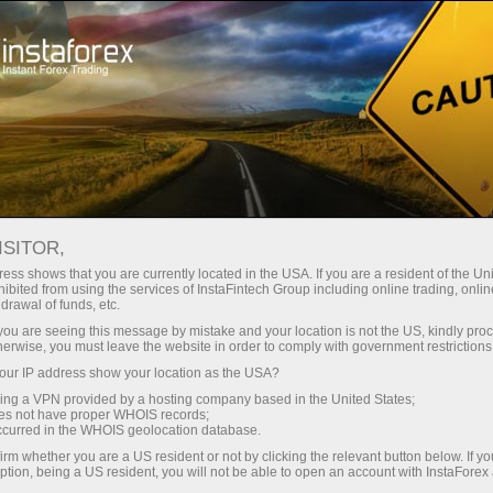
Para Operadores
Condiciones de negociación
Alojamiento VPS
ISITOR,
ess shows that you are currently located in the USA. If you are a resident of the Uni
Hosting VPS para
ibited from using the services of InstaFintech Group including online trading, online
drawal of funds, etc.
Forex - Servidor de
k you are seeing this message by mistake and your location is not the US, kindly pro
herwise, you must leave the website in order to comply with government restrictions
Trading Rápido y
ur IP address show your location as the USA?
sing a VPN provided by a hosting company based in the United States;
Estable
oes not have proper WHOIS records;
occurred in the WHOIS geolocation database.
irm whether you are a US resident or not by clicking the relevant button below. If y
VPS es una herramienta que le ayudará a
ption, being a US resident, you will not be able to open an account with InstaForex
organizar correctamente sus operaciones en el