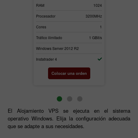
3072
RAM
1024
RAM
3700MHz
Procesador
3200MHz
Procesador
2
Cores
1
Cores
1 GBit/s
Tráfico ilimitado
1 GBit/s
Tráfico ilimitad
2
Windows Server 2012 R2
Windows Serv
Instatrader 4
Instatrader 4
orden
Colocar una orden
Colo
El Alojamiento VPS se ejecuta en el sistema
operativo Windows. Elija la configuración adecuada
que se adapte a sus necesidades.