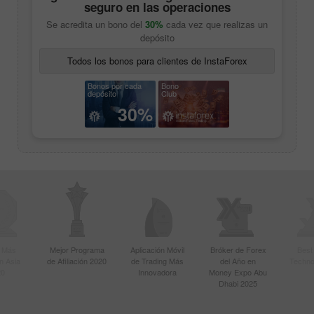
seguro en las operaciones
Se acredita un bono del
30%
cada vez que realizas un
depósito
Todos los bonos para clientes de InstaForex
Bonos por cada
Bono
depósito
Club
30%
r Más
Mejor Programa
Aplicación Móvil
Bróker de Forex
Best
n Asia
de Afiliación 2020
de Trading Más
del Año en
Techno
20
Innovadora
Money Expo Abu
Dhabi 2025