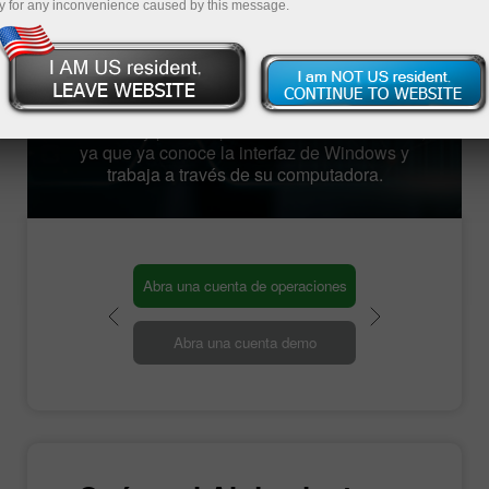
y for any inconvenience caused by this message.
mercado de divisas. El servidor tiene una
fuente de alimentación de reserva, lo que lo
hace ser altamente disponible y confiable 24/7.
Está diseñado para cualquier dispositivo.
Además, dispone de conexión a Internet de alta
velocidad y puede operar en su modo habitual,
ya que ya conoce la interfaz de Windows y
trabaja a través de su computadora.
Abra una cuenta de operaciones
Abra una cuenta demo