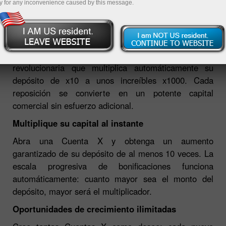
y for any inconvenience caused by this message.
23.02.2026 03:57 PM
InstaForex presenta la Cuenta X, una herramienta
revolucionaria que multiplica automáticamente su
depósito de x10 a unos increíbles x1000. Cada
reposición se convierte en un potente capital
comercial sin esfuerzo adicional.
Multiplique su capital al instante
Abra una Cuenta X y obtenga un aumento
garantizado de su depósito de al menos 10 veces. La
escala progresiva de bonificaciones funciona
automáticamente: cuanto mayor sea el monto del
depósito, mayor será el multiplicador.
Oportunidades de crecimiento ilimitadas