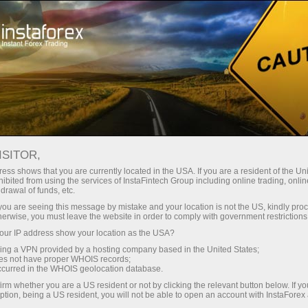
Acerca de InstaForex
Noticias de la compañía
CUENTA X DE INSTAFOREX:
ISITOR,
BONIFICACIÓN DE HASTA
ess shows that you are currently located in the USA. If you are a resident of the Uni
ibited from using the services of InstaFintech Group including online trading, online
X1000 POR CADA DEPÓSITO
drawal of funds, etc.
k you are seeing this message by mistake and your location is not the US, kindly pro
herwise, you must leave the website in order to comply with government restrictions
ur IP address show your location as the USA?
sing a VPN provided by a hosting company based in the United States;
raciones
oes not have proper WHOIS records;
occurred in the WHOIS geolocation database.
irm whether you are a US resident or not by clicking the relevant button below. If y
emo
ption, being a US resident, you will not be able to open an account with InstaForex