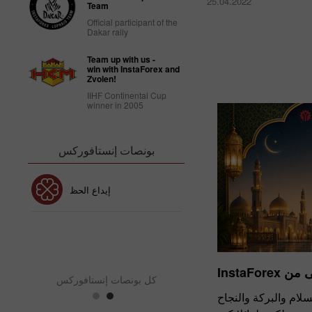
25.04.2022
Team
018
Official participant of the
Dakar rally
Team up with us -
win with InstaForex and
Zvolen!
IIHF Continental Cup
winner in 2005
بونصات إنستافوركس
بونص 30٪
إيداع الحظ
نص نادي إنستافوركس
بو
InstaFor
كل بونصات إنستافوركس
السلام والبركة والنجاح