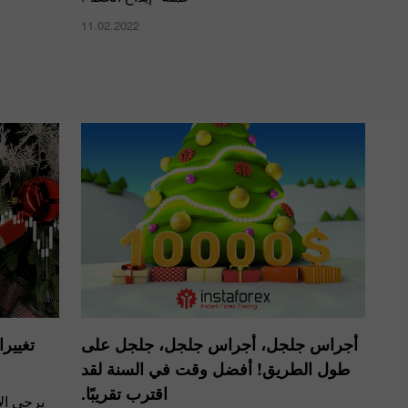
11.02.2022
أجراس جلجل، أجراس جلجل، جلجل على
تغيير
طول الطريق! أفضل وقت في السنة لقد
اقترب تقريبًا.
يرجى الا