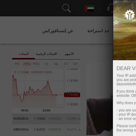
الدعم
ات
خذ استراحة
عن إنستافوركس
الأسهم
العملات الرقمية
العملات
M5
M15
M30
H1
H4
D1
W1
DEAR V
C
1
.
1
5
5
8
0
0
.
0
0
0
0
0
0
.
0
0
%
Your IP addr
you are proh
deposit/with
If you thin
website. Ot
Why does yo
- you are u
- your IP d
- an error 
EURUSD.fx
1.15580
+0.00330
+0.29%
Please conf
the wrong o
GBPUSD.fx
1.34920
+0.00370
+0.27%