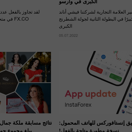
الكبرى في وارسو
 العلامة التجارية لشركتنا فيشي أناند
لقد تجاوز بالفعل عدد
كبيرًا في البطولة الثانية لجولة الشطرنج
FX.CO في متجر جوجل بلاى مليون!
الكبرى
05.07.2022
يق إنستافوركس للهاتف المحمول:
نتائج مسابقة ملكة جمال
نسخة مطورة متاحة بالفعل!
يبلغ مجموع جوائزها ,000