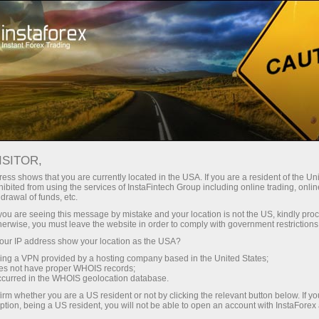
حب
منصة التداول
فتح الحساب الفوري
للمبتدئين
للمستثمرين
للشركاء
الحمل
ISITOR,
ess shows that you are currently located in the USA. If you are a resident of the Uni
ibited from using the services of InstaFintech Group including online trading, online
drawal of funds, etc.
k you are seeing this message by mistake and your location is not the US, kindly pro
herwise, you must leave the website in order to comply with government restrictions
يرات في جدول
ur IP address show your location as the USA?
ث يتم نشر
sing a VPN provided by a hosting company based in the United States;
oes not have proper WHOIS records;
occurred in the WHOIS geolocation database.
irm whether you are a US resident or not by clicking the relevant button below. If y
ption, being a US resident, you will not be able to open an account with InstaForex