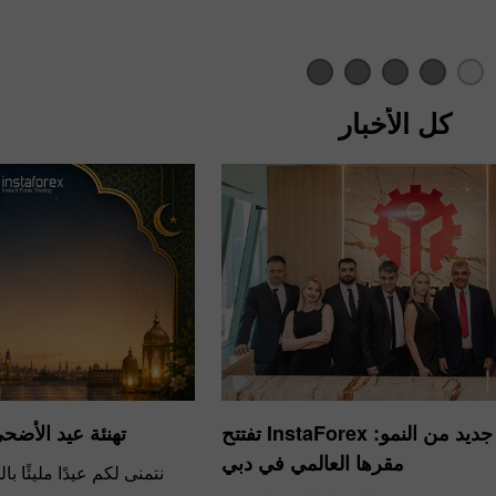
كل الأخبار
إيداع الحظ
بو
​فصل جديد من النمو: InstaForex تفتتح
تهنئة عيد الأضحى من ex
مقرها العالمي في دبي
نتمنى لكم عيدًا مليئًا ب