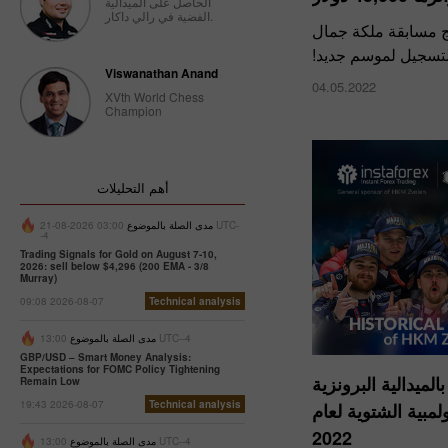
الحاصل على الميدالية
الفضية في رالي داكار.
ئج مسابقة ملكة جمال
Viswanathan Anand
04.05.2022
XVth World Chess
Champion
أهم التحليلات
مدى الصلة بالموضوع
03:00 2026-08-21 UTC-
-4
Trading Signals for Gold on August 7-10,
2026: sell below $4,296 (200 EMA - 3/8
Murray)
09:08 2026-08-07
Technical analysis
13:00 UTC--4
مدى الصلة بالموضوع
GBP/USD – Smart Money Analysis:
Expectations for FOMC Policy Tightening
لميدالية البرونزية
Remain Low
19:43 2026-08-07
Technical analysis
لمبية الشتوية لعام
2022
13:00 UTC--4
مدى الصلة بالموضوع