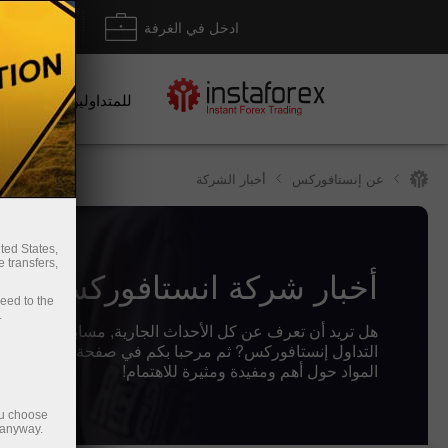
ادخل في الغرفة
إيداع/ س
للمتداولين
عن إنستافوركس
أخبار الشركة
ted States,
 transfers,
أخبار شركة انستافوركس
ceed to the
.
هل تريد أن تعرف عن كل الأحداث الجارية, مسابقات والتغ
التداول إنستافوركس? ثم مرحبا بكم في صفحة الأخبار ، حي
المواد حول أهم ومفيدة ومثيرة للاهتمام!
ou choose
 anyway.