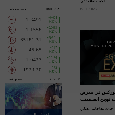
لكم ولعائلاتكم.
27.05.2026
تافوركس في معرض
فيجن انفستمنت
أحدث نجاحاتنا معكم.
الأشكال الرسومية -