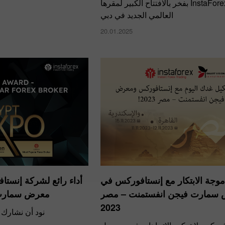
احتفلت InstaForex بفخر بالافتتاح الكبير لمقرها
العالمي الجديد في دبي
20.01.2025
وجة الابتكار مع إنستافوركس في
أداء رائع لشركة إنس
سمارت فيجن انفستمنت – مصر
معرض سمارت 
2023
نود أن نشارك 