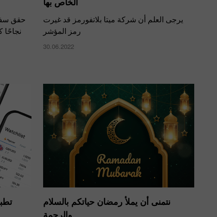
الخاص بها
يرجى العلم أن شركة ميتا بلاتفورمز قد غيرت
حقق سفير
رمز المؤشر
نجاحًا 
30.06.2022
نتمنى أن يملأ رمضان حياتكم بالسلام
تطب
والرحمة