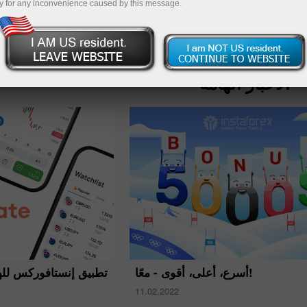
y for any inconvenience caused by this message.
فتح حساب تجر
الأخبار الهامة
تطبيق إنستافوركس لل
أسرع، أعلى، أقوى - معًا!
11.02.2022