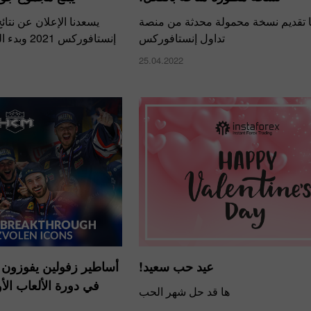
 تقديم نسخة محمولة محدثة من منصة
يسعدنا الإعلان عن نتا
تداول إنستافوركس
إنستافوركس 2021 وبدء التسجيل لموسم جديد!
25.04.2022
عيد حب سعيد!
أساطير زفولين يفوزون با
في دورة الألعاب الأو
ها قد حل شهر الحب