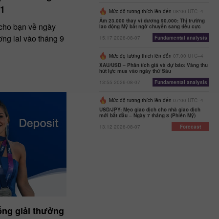
21
Mức độ tương thích lên đến
08:00 UTC--4
Âm 23.000 thay vì dương 90.000: Thị trường
 cho bạn về ngày
lao động Mỹ bất ngờ chuyển sang tiêu cực
ng lai vào tháng 9
15:17 2026-08-07
Fundamental analysis
Mức độ tương thích lên đến
07:00 UTC--4
XAU/USD – Phân tích giá và dự báo: Vàng thu
hút lực mua vào ngày thứ Sáu
13:55 2026-08-07
Fundamental analysis
Mức độ tương thích lên đến
07:00 UTC--4
USD/JPY: Mẹo giao dịch cho nhà giao dịch
mới bắt đầu – Ngày 7 tháng 8 (Phiên Mỹ)
13:12 2026-08-07
Forecast
ổng giải thưởng