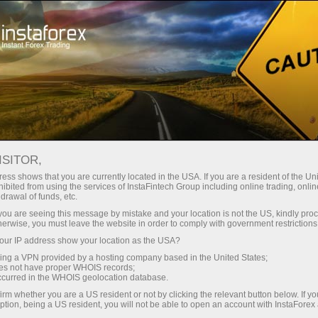
oản ngay lập tức
Tải nền tảng giao dịch Metatrader
 người mới bắt
Dành cho nhà đầu
Dành cho đối tác
Các chiế
đầu
tư
ISITOR,
ess shows that you are currently located in the USA. If you are a resident of the Uni
ibited from using the services of InstaFintech Group including online trading, online
drawal of funds, etc.
k you are seeing this message by mistake and your location is not the US, kindly pro
herwise, you must leave the website in order to comply with government restrictions
c thi và
ur IP address show your location as the USA?
đó, chào
sing a VPN provided by a hosting company based in the United States;
rọng nhất hữu
oes not have proper WHOIS records;
occurred in the WHOIS geolocation database.
irm whether you are a US resident or not by clicking the relevant button below. If y
ption, being a US resident, you will not be able to open an account with InstaForex