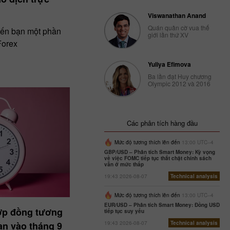
Viswanathan Anand
Quán quân cờ vua thế
 đến bạn một phần
giới lần thứ XV
Forex
Yuliya Efimova
Ba lần đạt Huy chương
Olympic 2012 và 2016
Các phân tích hàng đầu
Mức độ tương thích lên đến
13:00 UTC--4
GBP/USD – Phân tích Smart Money: Kỳ vọng
về việc FOMC tiếp tục thắt chặt chính sách
vẫn ở mức thấp
19:43 2026-08-07
Technical analysis
Mức độ tương thích lên đến
13:00 UTC--4
EUR/USD – Phân tích Smart Money: Đồng USD
ợp đồng tương
tiếp tục suy yếu
hạn vào tháng 9
19:43 2026-08-07
Technical analysis