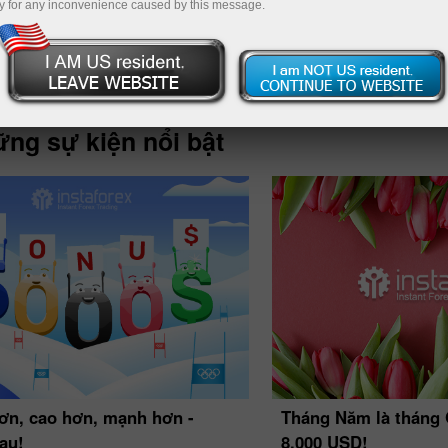
y for any inconvenience caused by this message.
Nạp tiề
ng sự kiện nổi bật
Tháng Năm là tháng 
ơn, cao hơn, mạnh hơn -
8.000 USD!
au!