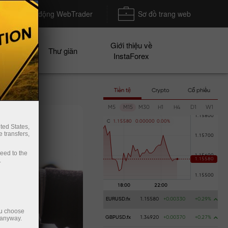
Khởi động WebTrader
Sơ đồ trang web
Giới thiệu về
n dịch
Thư giãn
InstaForex
Tiền tệ
Crypto
Cổ phiếu
M5
M15
M30
H1
H4
D1
W1
C
1
.
1
5
5
8
0
0
.
0
0
0
0
0
0
.
0
0
%
ted States,
 transfers,
ceed to the
.
EURUSD.fx
1.15580
+0.00330
+0.29%
ou choose
 anyway.
GBPUSD.fx
1.34920
+0.00370
+0.27%