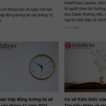
InstaForex Loprais, một đ
là người tham dự thường
i xin thông báo về ngày hết hạn
đua Dakar thường niên, 
hợp đồng tương lai vào tháng 12
loạt trò chơi điện tử chín
1
19.11.2021
báo hợp đồng tương lai sẽ
Cơ sở Kiến thức của
 vào tháng 11 năm 2021
Tìm hiểu thêm về gia