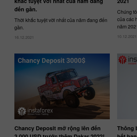
khắc tuyệt vời nhất của năm đang
2021
đến gần.
Chúng tô
của các 
Thời khắc tuyệt vời nhất của năm đang đến
năm 202
gần.
10.12.2021
16.12.2021
Chancy Deposit mở rộng lên đến
Thông 
3,000 USD trước thêm Dakar 2022!
hết hạn