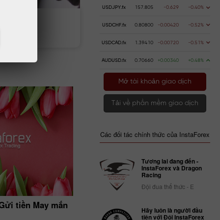
USDJPY.fx
157.805
-0.629
-0.40%
USDCHF.fx
0.80800
-0.00420
-0.52%
n gửi
Rút tiền
USDCAD.fx
1.39410
-0.00720
-0.51%
AUDUSD.fx
0.70660
+0.00340
+0.48%
Mở tài khoản giao dịch
Tải về phần mềm giao dịch
Các đối tác chính thức của InstaForex
Tương lai đang đến -
InstaForex và Dragon
Racing
Đội đua thể thức - E
Gửi tiền May mắn
Thay đổi giờ giao dịch vào ngày 0
Hãy luôn là người đầu
tiên với Đội InstaForex
01.04.2021