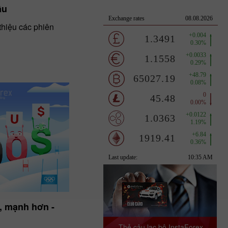
ầu
 thiệu các phiên
, mạnh hơn -
Thẻ câu lạc bộ InstaForex