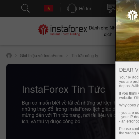
Hỗ trợ
Mở tài kh
Dành cho Nhà giao
Cho
dịch
Giới thiệu về InstaForex
Tin tức công ty
DEAR V
Your IP addr
you are proh
InstaForex Tin Tức
deposit/with
If you thin
website. Ot
Bạn có muốn biết về tất cả những sự kiện hiện tại cuộ
Why does yo
những thay đổi trong InstaForex lịch giao dịch? Sau 
- you are u
mừng đến với Tin tức trang, nơi tài liệu về các quan t
- your IP d
ích, và thú vị được công bố!
- an error 
Please conf
the wrong o