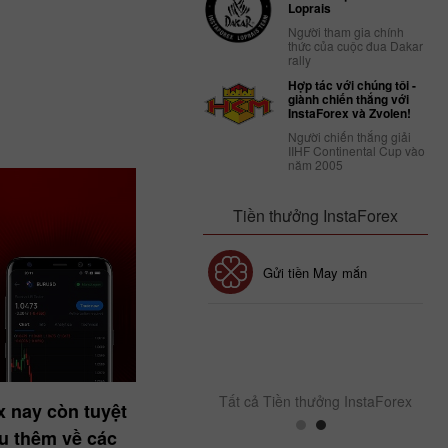
Loprais
Người tham gia chính
thức của cuộc đua Dakar
rally
Hợp tác với chúng tôi -
giành chiến thắng với
InstaForex và Zvolen!
Người chiến thắng giải
IIHF Continental Cup vào
năm 2005
Tiền thưởng InstaForex
Tiền thưởng 30%
Gửi tiền May mắn
Tiền thưởng CLB
InstaForex
Tất cả Tiền thưởng InstaForex
 nay còn tuyệt
ểu thêm về các