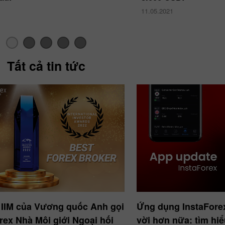
11.05.2021
Tất cả tin tức
Tiền thưởng 30%
Gửi tiền May mắn
Tiền thưởng CLB
InstaForex
 IIM của Vương quốc Anh gọi
Ứng dụng InstaForex
rex Nhà Môi giới Ngoại hối
vời hơn nữa: tìm hi