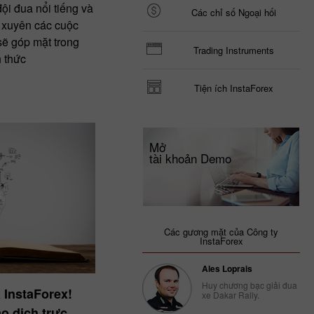
ội đua nổi tiếng và
Các chỉ số Ngoại hối
 xuyên các cuộc
sẽ góp mặt trong
Trading Instruments
h thức
Tiện ích InstaForex
Mở
tài khoản Demo
Các gương mặt của Công ty
InstaForex
Ales Loprais
Huy chương bạc giải đua
 InstaForex!
xe Dakar Rally.
o dịch trực