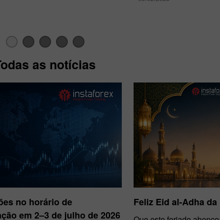
Todas as notícias
Bônus de 30%
Chancy deposit
Bônus do Clube da
InstaForex
ões no horário de
Feliz Eid al-Adha da
ção em 2–3 de julho de 2026
Que este feriado abenço