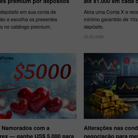
tes premium por depósitos
até x1.000 em cada 
depósito em sua conta de
Abra uma Conta X e re
ão e escolha os presentes
mínimo garantido de 10x
s no catálogo premium.
depósito.
23.02.2026
s Namorados com a
Alterações nas cond
orex — ganhe US$ 5.000 para
negociação para met