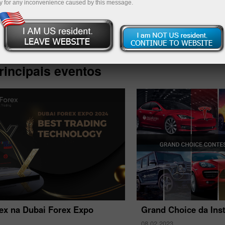
y for any inconvenience caused by this message.
Deposite 
rincipais eventos
rex na Dubai Forex Expo
Grand Choice da Ins
08.02.2023