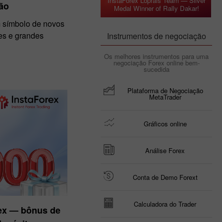
InstaForex Loprais Team — Silver
ão
Medal Winner of Rally Dakar!
m símbolo de novos
es e grandes
Instrumentos de negociação
Os melhores instrumentos para uma
negociação Forex online bem-
sucedida
Plataforma de Negociação
MetaTrader
Gráficos online
Análise Forex
Conta de Demo Forext
Calculadora do Trader
rex — bônus de