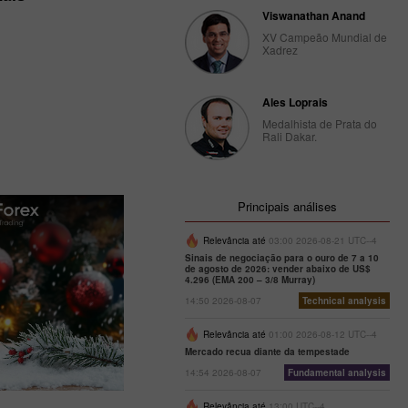
Viswanathan Anand
XV Campeão Mundial de
Xadrez
Ales Loprais
Medalhista de Prata do
Rali Dakar.
Principais análises
Relevância até
03:00 2026-08-21 UTC--4
Sinais de negociação para o ouro de 7 a 10
de agosto de 2026: vender abaixo de US$
4.296 (EMA 200 – 3/8 Murray)
14:50 2026-08-07
Technical analysis
Relevância até
01:00 2026-08-12 UTC--4
Mercado recua diante da tempestade
14:54 2026-08-07
Fundamental analysis
Relevância até
13:00 UTC--4