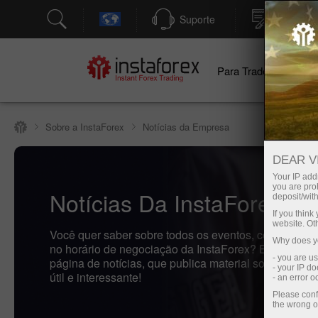
Suporte
Abertura
Para Traders
Pa
Sobre a InstaForex
Notícias da Empresa
DEAR V
Your IP addr
you are proh
Notícias Da InstaForex
deposit/with
If you thin
website. Ot
Você quer saber sobre todos os eventos, concursos e
Why does yo
no horário de negociação da InstaForex? Então, bem
- you are u
página de notícias, que publica material sobre o mais
- your IP d
útil e interessante!
- an error 
Please conf
the wrong o