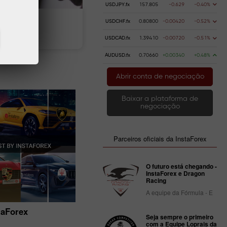
USDJPY.fx
157.805
-0.629
-0.40%
USDCHF.fx
0.80800
-0.00420
-0.52%
dinheiro
Retire dinheiro
USDCAD.fx
1.39410
-0.00720
-0.51%
AUDUSD.fx
0.70660
+0.00340
+0.48%
Abrir conta de negociação
Baixar a plataforma de
negociação
Parceiros oficiais da InstaForex
O futuro está chegando -
InstaForex e Dragon
Racing
A equipe da Fórmula - E
taForex
InstaForex reconhecida como a
Seja sempre o primeiro
Melhor Corretora da América Lati
com a Equipe Loprais da