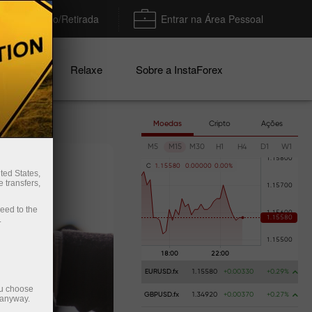
Depósito/Retirada
Entrar na Área Pessoal
nhas
Relaxe
Sobre a InstaForex
Moedas
Cripto
Ações
M5
M15
M30
H1
H4
D1
W1
C
1
.
1
5
5
8
0
0
.
0
0
0
0
0
0
.
0
0
%
ted States,
 transfers,
ceed to the
.
EURUSD.fx
1.15580
+0.00330
+0.29%
ou choose
GBPUSD.fx
1.34920
+0.00370
+0.27%
 anyway.