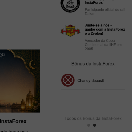
InstaForex
08.12.2022
Participante oficial do rali
Dakar
Junte-se a nós -
ganhe com a InstaForex
e a Zvolen!
Vencedor da Copa
Continental da IIHF em
2005
Bônus da InstaForex
Bônus de 30%
Chancy deposit
Bônus do Clube da
InstaForex
Todos os Bônus da InstaForex
 InstaForex
ado traga paz,