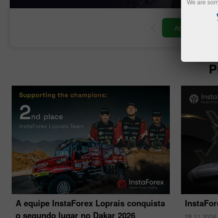
We are sorr
de negociação
Abrir conta demo
P
A equipe InstaForex Loprais conquista
InstaFo
o segundo lugar no Dakar 2026
28.11.2024