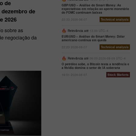
io de
GBP/USD – Análise do Smart Money: As
expectativas em relação ao aperto monetário
e dezembro de
do FOMC continuam baixas
de 2026
22:33 2026-08-07
Technical analysis
lo sobre as
Relevância até
13:00 UTC--4
 de negociação da
EUR/USD – Análise do Smart Money: Dólar
americano continua em queda
22:23 2026-08-07
Technical analysis
Relevância até
06:00 2026-08-09 UTC--4
O petróleo sobe, o Bitcoin testa a tendência e
a Nvidia domina o setor de IA soberana
16:51 2026-08-07
Stock Markets