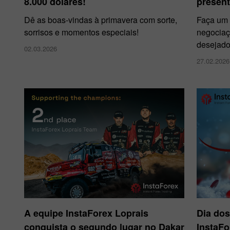
8.000 dólares!
presen
Dê as boas-vindas à primavera com sorte,
Faça um 
sorrisos e momentos especiais!
negociaç
desejado
02.03.2026
27.02.2026
A equipe InstaForex Loprais
Dia do
conquista o segundo lugar no Dakar
InstaF