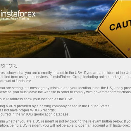
 instanânea da conta
Plataforma de negociação
ra Iniciantes
Para Investidores
Para Parceiros
Campa
ISITOR,
ess shows that you are currently located in the USA. If you are a resident of the Uni
ibited from using the services of InstaFintech Group including online trading, online
drawal of funds, etc.
k you are seeing this message by mistake and your location is not the US, kindly pro
herwise, you must leave the website in order to comply with government restrictions
 alterações
ur IP address show your location as the USA?
-vindo à
sing a VPN provided by a hosting company based in the United States;
 importante,
oes not have proper WHOIS records;
occurred in the WHOIS geolocation database.
irm whether you are a US resident or not by clicking the relevant button below. If y
ption, being a US resident, you will not be able to open an account with InstaForex