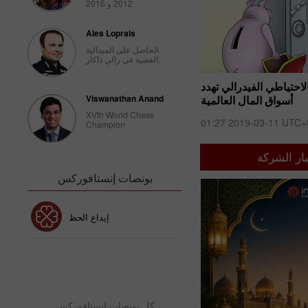
2012 و 2016
Ales Loprais
الحاصل على الميدالية
الفضية في رالي داكار.
الاحتياطي الفيدرالي تهدد
​أسواق الأسهم ترتفع وسط تقدم المحاد
أسواق المال العالمية
Viswanathan Anand
الولايات المتحد
XVth World Chess
019-03-07 UTC+00
01:27 2019-03-11 UTC+
Champion
ار الشركة
بونصات إنستافوركس
بونص 30٪
إيداع الحظ
نص نادي إنستافوركس
بو
كل بونصات إنستافوركس