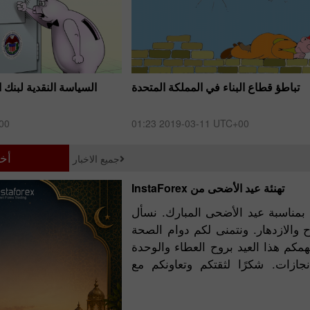
​تباطؤ قطاع البناء في المملكة المتحدة
​السياسة النقدية لبنك 
00
01:23 2019-03-11 UTC+00
أخب
جميع الاخبار
تهنئة عيد الأضحى من InstaForex
ق التهاني والتبريكات بمناسبة عيد الأضحى المبارك. نسأل
إيداع الحظ
اح والازدهار. ونتمنى لكم دوام الصحة
مكم هذا العيد بروح العطاء والوحدة
جازات. شكرًا لثقتكم وتعاونكم مع
بو