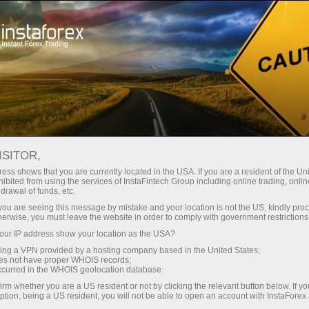
حب
منصة التداول
فتح الحساب الفوري
للمبتدئين
للمستثمرين
للشركاء
الحمل
ISITOR,
ess shows that you are currently located in the USA. If you are a resident of the Uni
ibited from using the services of InstaFintech Group including online trading, online
known brand on the market of Forex services, and it gives 
drawal of funds, etc.
xtending the range of our products and services for customer
k you are seeing this message by mistake and your location is not the US, kindly pro
herwise, you must leave the website in order to comply with government restrictions
to legal protection. The following trademarks are the re
ur IP address show your location as the USA?
sing a VPN provided by a hosting company based in the United States;
oes not have proper WHOIS records;
occurred in the WHOIS geolocation database.
irm whether you are a US resident or not by clicking the relevant button below. If y
ption, being a US resident, you will not be able to open an account with InstaForex