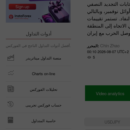
ابات التجديد النصفي
سجّلت الأسواق العالمية مستويات ق
ئل نوفمبر، وبالتالي
جديدة، حيث ارتفعت عقود مؤشر
فاد. تستمر تقييمات
 الاتجاه إلى المنطقة
Stoxx 600 الأورو
 وصل الحرب مع إيران
أدوات التداول
ACWI أيضًا أعلى مستوياتهما
Chin Zhao
أفضل أدوات التداول الناجح فى الفوركس.
المحرر:
00:10 2026-08-07 UTC+2
Natalia Andreeva
5
منصة التداول ميتاتريدر
026-08-06 UTC+2
Charts on-line
تحليلات الفوركس
Video analytics
حساب فوركس تجريبى
حاسبة المتداول
USDJPY