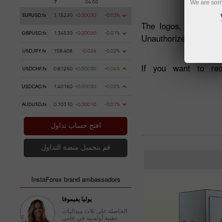
We are sorr
EURUSD.fx
1.15220
-0.00030
-0.03%
The logos, web pages
GBPUSD.fx
1.34530
-0.00020
-0.01%
Unauthorized use of t
USDJPY.fx
158.408
-0.026
-0.02%
If you want to re
USDCHF.fx
0.81250
+0.00030
+0.04%
USDCAD.fx
1.40160
+0.00030
+0.02%
AUDUSD.fx
0.70310
-0.00010
-0.01%
افتح حساب تداول
قم بتحميل منصة التداول
InstaForex brand ambassadors
يوليا يفيموفا
الحاصلة على ثلاث ميداليات
ذهبية أولمبية في عامي