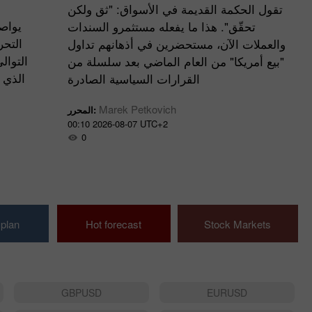
تقول الحكمة القديمة في الأسواق: "ثق ولكن
يواصل
تحقّق". هذا ما يفعله مستثمرو السندات
التحر
والعملات الآن، مستحضرين في أذهانهم تداول
التوال
"بيع أمريكا" من العام الماضي بعد سلسلة من
الذي 
القرارات السياسية الصادرة
ية
Marek Petkovich
المحرر:
00:10 2026-08-07 UTC+2
0
 plan
Hot forecast
Stock Markets
GBPUSD
EURUSD