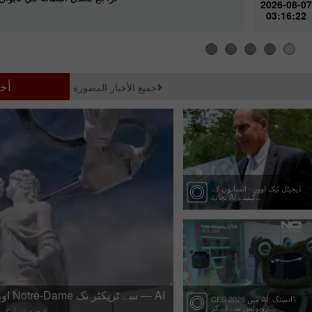
2026-08-07
03:16:22
أخ
جميع الأخبار المصورة
ڈیجیٹل ٹیک اوور - انسانوں کے
بجائے AI کیسے...
CES 2026 میں AI: ڈانسنگ
روبوٹس سے لے کر...
کتنا آگے