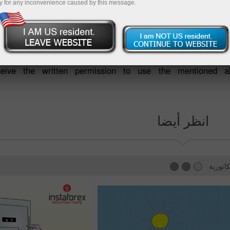
y for any inconvenience caused by this message.
 and other signs of InstaFintech Group are protected by t
hese marks is strictly prohibited. We are convinced that it c
ceive the written permission to use the mentioned 
انظر أيضا
اتورية