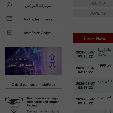
NZDUSD
مؤشرات الفوركس
COVID-19
Trading Instruments
InstaForex Gadget
Forex News
بنك كوريا
توسع الإنتاج الصناع
2026-08-07
المركزي
03:16:22
مؤشرات
إنستافوركس
1998
ثقة المستهلك في منطقة
2026-08-07
03:16:22
ة في مايو
مطالبات العاطلين عن العمل في الولايات الم
2026-08-07
Official partners of InstaForex
03:16:22
 في أبريل
تسارع التضخم 
The future is coming -
2026-08-07
InstaForex and Dragon
03:16:22
Racing
The team of Formula - E
 في أبريل
تراجع نمو مبيعات الجملة في ج