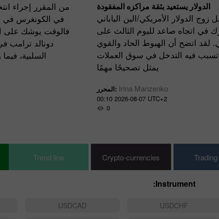
الدولار يستعيد بثقة مراكزه المفقودة
من المقرر إجراء انتخ
 زوج الدولار الأمريكي/الين الياباني
في الكونغرس في أوا
ك في اتجاه صاعد لليوم الثالث على
فالوقت يوشك على الن
ي. لقد اتضح أن الهبوط الحاد والقوي
دونالد ترامب في
تسبب فيه التدخل في سوق العملات
السلبية، فيما
يمثل تصحيحًا مهمًا
Irina Manzenko
المحرر:
00:10 2026-08-07 UTC+2
0
Trend line
Crypto-currencies
Trading
Instrument:
USDCAD
USDCHF