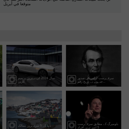
متوقعا في أبريل
سرفہرست 7 امریکی صدور
سال 2024 کی بہترین پریمیم
جنہوں نے تاریخ رقم...
کاریں
بلومبرگ کے مطابق سرفہرست
دنیا کے 5 سرد ترین ممالک
5 امیر ترین افراد