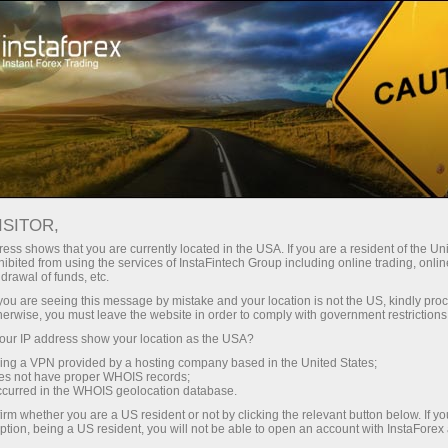
Dành cho Nhà giao dịch
Điều kiện giao dịch
An toàn với InstaForex
ISITOR,
ess shows that you are currently located in the USA. If you are a resident of the Uni
An toàn với InstaForex
ibited from using the services of InstaFintech Group including online trading, online
drawal of funds, etc.
k you are seeing this message by mistake and your location is not the US, kindly pro
Sau khi mở tài khoản với InstaForex, khách
herwise, you must leave the website in order to comply with government restrictions
hàng sẽ được hưởng dịch vụ bảo mật an toàn
ur IP address show your location as the USA?
cho tài khoản của mình cả trên phương diện tài
sing a VPN provided by a hosting company based in the United States;
chính và kỹ thuật. Cũng cần nói thêm là hầu hết
oes not have proper WHOIS records;
occurred in the WHOIS geolocation database.
các công nghệ được Công ty InstaForex sử
dụng đều có độ bảo vệ an toàn ngang với ngân
irm whether you are a US resident or not by clicking the relevant button below. If y
ption, being a US resident, you will not be able to open an account with InstaForex
hàng.