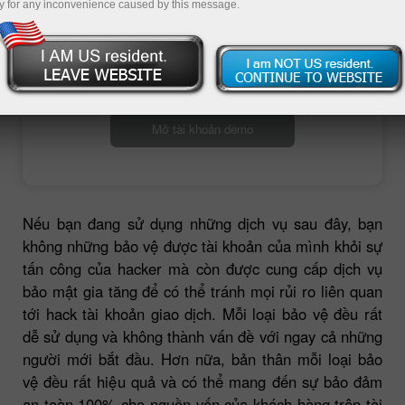
y for any inconvenience caused by this message.
Mở tài khoản giao dịch
Mở tài khoản demo
Nếu bạn đang sử dụng những dịch vụ sau đây, bạn
không những bảo vệ được tài khoản của mình khỏi sự
tấn công của hacker mà còn được cung cấp dịch vụ
bảo mật gia tăng để có thể tránh mọi rủi ro liên quan
tới hack tài khoản giao dịch. Mỗi loại bảo vệ đều rất
dễ sử dụng và không thành vấn đề với ngay cả những
người mới bắt đầu. Hơn nữa, bản thân mỗi loại bảo
vệ đều rất hiệu quả và có thể mang đến sự bảo đảm
an toàn 100% cho nguồn vốn của khách hàng trên tài