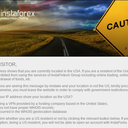
สำหรับเทรดเดอร์
เงื่อนไขการซื้อขาย
ISITOR,
InstaForex Trading
ess shows that you are currently located in the USA. If you are a resident of the Uni
ibited from using the services of InstaFintech Group including online trading, online
Conditions
drawal of funds, etc.
k you are seeing this message by mistake and your location is not the US, kindly pro
herwise, you must leave the website in order to comply with government restrictions
The quality of online trading depends greatly on
ur IP address show your location as the USA?
trading conditions
sing a VPN provided by a hosting company based in the United States;
oes not have proper WHOIS records;
occurred in the WHOIS geolocation database.
irm whether you are a US resident or not by clicking the relevant button below. If y
ption, being a US resident, you will not be able to open an account with InstaForex