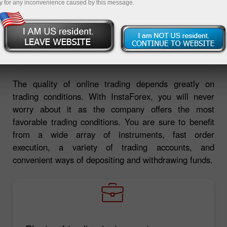
y for any inconvenience caused by this message.
การฝากเงิน
การถอนเงิน
The quality of online trading depends greatly on
trading conditions. With InstaForex, you will never
worry about it as the company offers the most
favorable trading conditions. You are sure to benefit
from a wide array of instruments, fast order
execution, a variety of trading accounts, and
convenient ways of depositing and withdrawing funds.