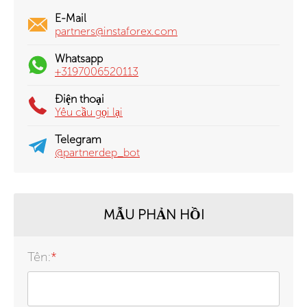
E-Mail
partners@instaforex.com
Whatsapp
+3197006520113
Điện thoại
Yêu cầu gọi lại
Telegram
@partnerdep_bot
MẪU PHẢN HỒI
Tên:
*