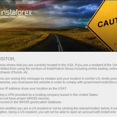
Sokongan
Kenalan
BAGAIMANA UNTUK
ISITOR,
MENGHUBUNGI KAMI
ess shows that you are currently located in the USA. If you are a resident of the Uni
ibited from using the services of InstaFintech Group including online trading, online
drawal of funds, etc.
k you are seeing this message by mistake and your location is not the US, kindly pro
herwise, you must leave the website in order to comply with government restrictions
Buka akaun perdagangan
ur IP address show your location as the USA?
sing a VPN provided by a hosting company based in the United States;
oes not have proper WHOIS records;
Buka akaun demo
occurred in the WHOIS geolocation database.
irm whether you are a US resident or not by clicking the relevant button below. If y
ption, being a US resident, you will not be able to open an account with InstaForex