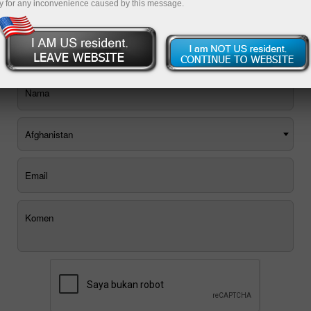
y for any inconvenience caused by this message.
Anda boleh menggunakan borang maklum balas E-mel, atau
memesan panggilan balik
.
Afghanistan