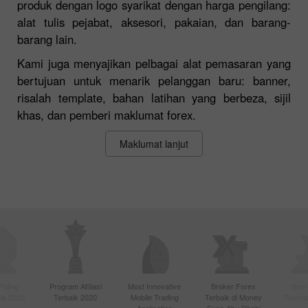
produk dengan logo syarikat dengan harga pengilang:
alat tulis pejabat, aksesori, pakaian, dan barang-
barang lain.
Kami juga menyajikan pelbagai alat pemasaran yang
bertujuan untuk menarik pelanggan baru: banner,
risalah template, bahan latihan yang berbeza, sijil
khas, dan pemberi maklumat forex.
Maklumat lanjut
Paling
Program Afiliasi
Most Innovative
Broker Forex
Best
sia 2020
Terbaik 2020
Mobile Trading
Terbaik di Money
Techno
Application
Expo Abu Dhabi