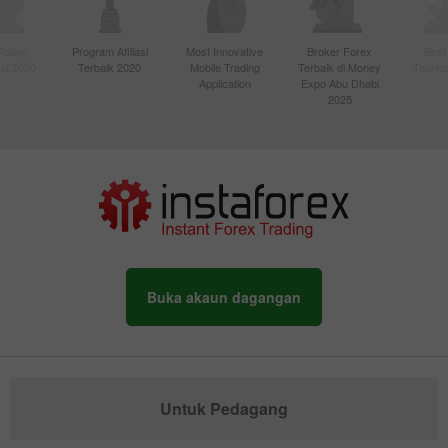
Paling
Program Afiliasi
Most Innovative
Broker Forex
Best
sia 2020
Terbaik 2020
Mobile Trading
Terbaik di Money
Techno
Application
Expo Abu Dhabi
2025
Buka akaun dagangan
Untuk Pedagang