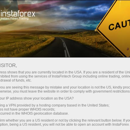
Kempen
Acara
ISITOR,
Promo projek
ess shows that you are currently located in the USA. If you are a resident of the Uni
ibited from using the services of InstaFintech Group including online trading, online
InstaForex
drawal of funds, etc.
k you are seeing this message by mistake and your location is not the US, kindly pro
herwise, you must leave the website in order to comply with government restrictions
Dalam seksyen ini, anda boleh melihat
ur IP address show your location as the USA?
pelbagai bahan-bahan promo broker
sing a VPN provided by a hosting company based in the United States;
antarabangsa InstaForex yang menarik minat
oes not have proper WHOIS records;
pelanggan dan memberikan maklumat lanjut
occurred in the WHOIS geolocation database.
mengenai aktiviti InstaForex, masa kini lebih
irm whether you are a US resident or not by clicking the relevant button below. If y
ption, being a US resident, you will not be able to open an account with InstaForex
banyak data mengenai projek-projek syarikat