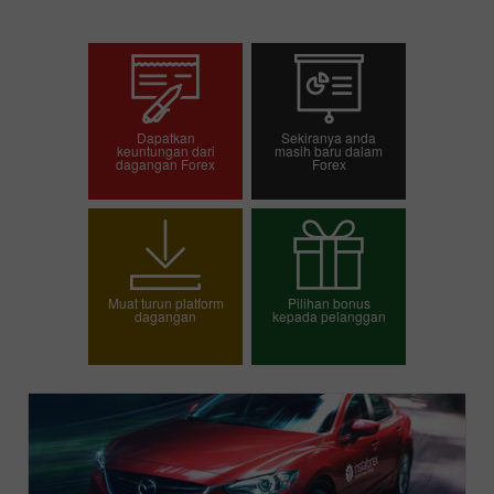
Dapatkan
Sekiranya anda
keuntungan dari
masih baru dalam
dagangan Forex
Forex
Pembukaan akaun
Pembukaan akaun
dagangan
demo
Muat turun platform
Pilihan bonus
dagangan
kepada pelanggan
Pilih bonus anda